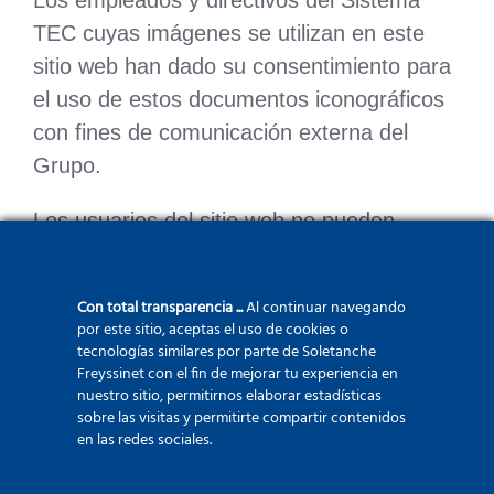
Los empleados y directivos del Sistema
TEC cuyas imágenes se utilizan en este
sitio web han dado su consentimiento para
el uso de estos documentos iconográficos
con fines de comunicación externa del
Grupo.
Los usuarios del sitio web no pueden
reproducir, representar o utilizar de ninguna
forma estas fotos y vídeos sin el
Con total transparencia ...
Al continuar navegando
consentimiento expreso previo y por escrito
por este sitio, aceptas el uso de cookies o
tecnologías similares por parte de Soletanche
de TEC System . Cualquier uso, total o
Freyssinet con el fin de mejorar tu experiencia en
parcial, de estos documentos que
nuestro sitio, permitirnos elaborar estadísticas
sobre las visitas y permitirte compartir contenidos
contravenga las obligaciones antes
en las redes sociales.
mencionadas podrá dar lugar a acciones
legales.