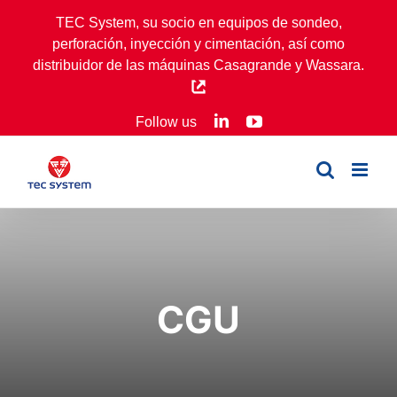
Skip
TEC System, su socio en equipos de sondeo,
to
perforación, inyección y cimentación, así como
content
distribuidor de las máquinas Casagrande y Wassara.
LinkedIn
YouTube
Follow us
CGU