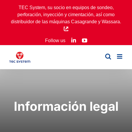
Skip
TEC System, su socio en equipos de sondeo,
to
perforación, inyección y cimentación, así como
content
distribuidor de las máquinas Casagrande y Wassara.
LinkedIn
YouTube
Follow us
Información legal