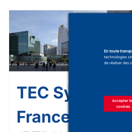
TEC System France
En toute trans
technologies sim
de réaliser des 
TEC System
Accepter l
cookies
France