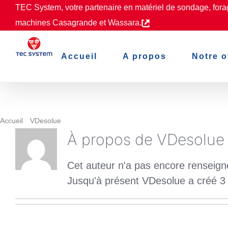
Passer
TEC System, votre partenaire en matériel de sondage, forage
au
machines Casagrande et Wassara.
contenu
Accueil
A propos
Notre o
Accueil
VDesolue
À propos de
VDesolue
Cet auteur n'a pas encore renseigné
Jusqu'à présent VDesolue a créé 3 