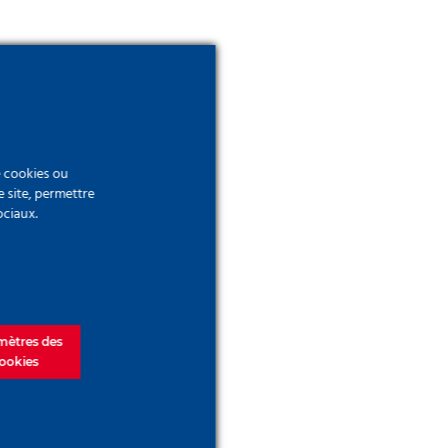
e cookies ou
e site, permettre
ociaux.
mètres des
ookies