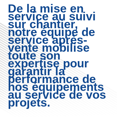
De la mise en
service au suivi
sur chantier,
notre équipe de
service après-
vente mobilise
toute son
expertise pour
garantir la
performance de
nos équipements
au service de vos
projets.