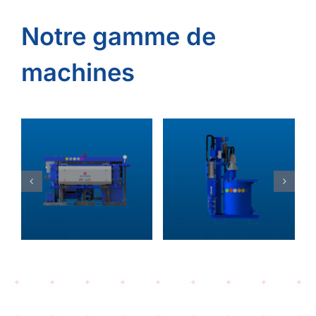
Notre gamme de
machines
Pompes
MI100P
ues
d’injection