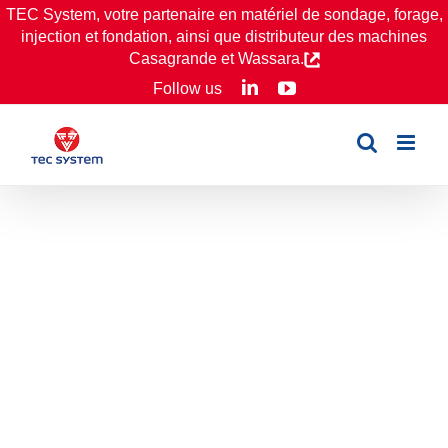
Passer
TEC System, votre partenaire en matériel de sondage, forage,
injection et fondation, ainsi que distributeur des machines
au
Casagrande et Wassara.
contenu
LinkedIn
YouTube
Follow us
MR Dessableurs