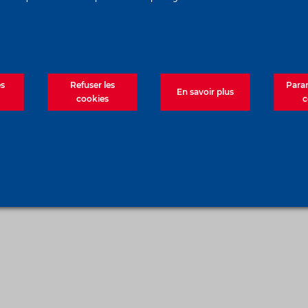
Pièces détaché
Nous contacte
es
Refuser les
Para
En savoir plus
cookies
c
gales
|
Politique des cookies
|
CGU
|
Données personnelles
|
Accessibil