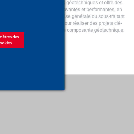
des procédés géotechniques et offre des
es
solutions innovantes et performantes, en
tant qu'entreprise générale ou sous-traitant
r
spécialiste, pour réaliser des projets clé-
en-main à forte composante géotechnique.
mètres des
ookies
ité
|
Plan de site