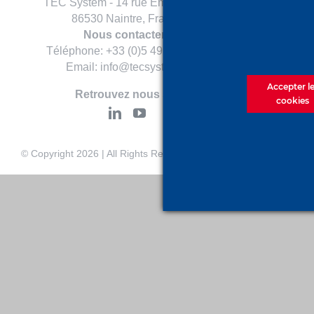
TEC System - 14 rue Emile ZOLA
86530 Naintre, France
Nous contacter :
Téléphone: +33 (0)5 49 93 76 00
Email: info@tecsystem.fr
Accepter l
Retrouvez nous sur
cookies
© Copyright
2026 | All Rights Reserved
TEC System
|
Mentions lé