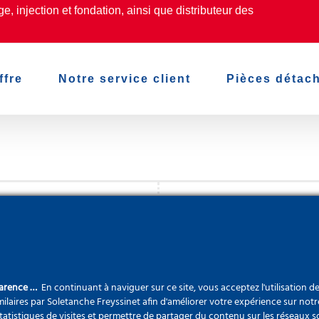
, injection et fondation, ainsi que distributeur des
ffre
Notre service client
Pièces détac
tem
distributeur exclusif de
Liens rapide
de et Wassara en France
Notre offre
parence …
En continuant à naviguer sur ce site, vous acceptez l'utilisation d
Notre service cli
ilaires par Soletanche Freyssinet afin d'améliorer votre expérience sur notr
statistiques de visites et permettre de partager du contenu sur les réseaux s