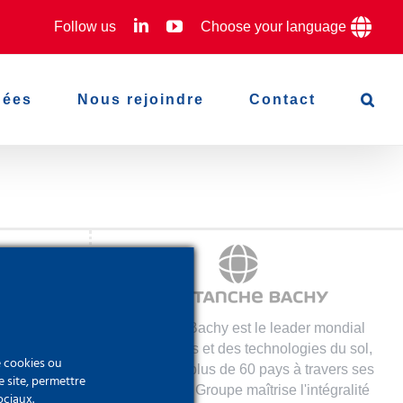
LinkedIn
YouTube
Follow us
Choose your language
hées
Nous rejoindre
Contact
s :
Soletanche Bachy est le leader mondial
des fondations et des technologies du sol,
e cookies ou
ent
présent dans plus de 60 pays à travers ses
e site, permettre
80 filiales. Le Groupe maîtrise l'intégralité
ociaux.