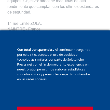
equipos. Objetivo: ofrecerle máquinas de alto
rendimiento que cumplan con los últimos estándares
de seguridad.
14 rue Emile ZOLA,
NAINTRE - France
Con total transparencia ...
Al continuar navegando
por este sitio, aceptas el uso de cookies o
tecnologías similares por parte de Soletanche
TecSystem
, distribuidor exclusivo de Casagrande y
Freyssinet con el fin de mejorar tu experiencia en
Wassara en Francia
nuestro sitio, permitirnos elaborar estadísticas
sobre las visitas y permitirte compartir contenidos
en las redes sociales.