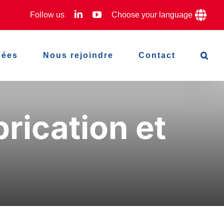
LinkedIn
YouTube
Follow us
Choose your language
hées
Nous rejoindre
Contact
rication et