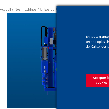
Accueil
Nos machines
Unités de Fabrication et injection
Centrale 
En toute trans
technologies sim
de réaliser des 
MI100P
Accepter l
cookies