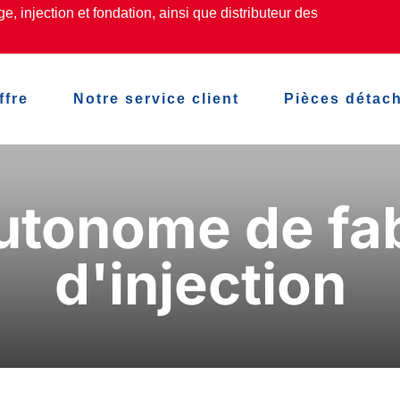
, injection et fondation, ainsi que distributeur des
ffre
Notre service client
Pièces détac
utonome de fab
d'injection