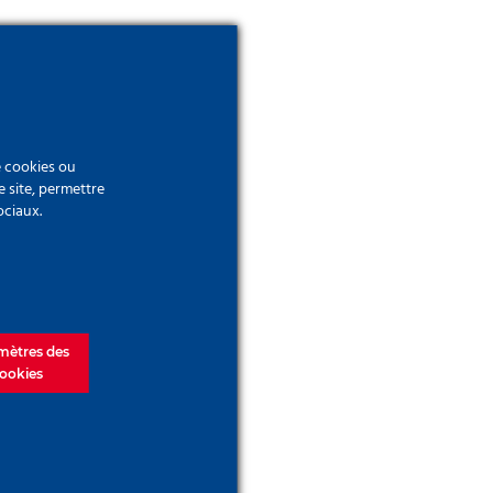
e cookies ou
e site, permettre
ociaux.
mètres des
ookies