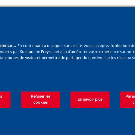
autonome de fabrication et d'injection
parence …
En continuant à naviguer sur ce site, vous acceptez l'utilisation d
ilaires par Soletanche Freyssinet afin d'améliorer votre expérience sur notr
statistiques de visites et permettre de partager du contenu sur les réseaux s
Unitrailer
es
Refuser les
Para
En savoir plus
cookies
c