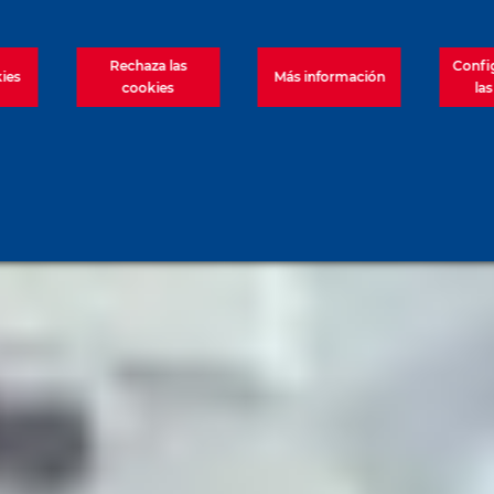
Rechaza las
Confi
ies
Más información
cookies
la
 Suelos Cortado