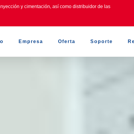
nyección y cimentación, así como distribuidor de las
io
Empresa
Oferta
Soporte
R