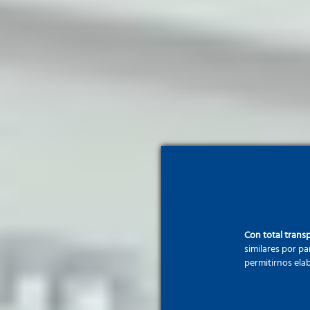
Con total transp
similares por pa
permitirnos elab