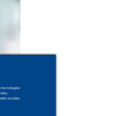
o tecnologías
sitio,
edes sociales.