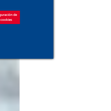
guración de
s cookies
s)