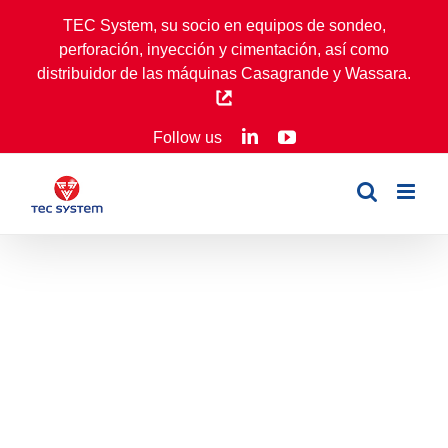
Skip
TEC System, su socio en equipos de sondeo,
to
perforación, inyección y cimentación, así como
content
distribuidor de las máquinas Casagrande y Wassara.
LinkedIn
YouTube
Follow us
MI100P