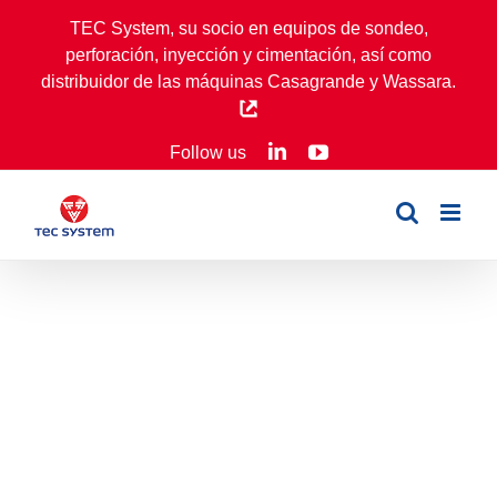
Skip
TEC System, su socio en equipos de sondeo,
to
perforación, inyección y cimentación, así como
content
distribuidor de las máquinas Casagrande y Wassara.
LinkedIn
YouTube
Follow us
Baya